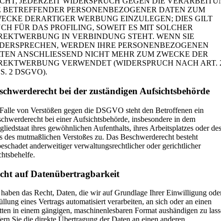
CHT, JEDERZEIT WIDERSPRUCH GEGEN DIE VERARBEITU
E BETREFFENDER PERSONENBEZOGENER DATEN ZUM
ECKE DERARTIGER WERBUNG EINZULEGEN; DIES GILT
CH FÜR DAS PROFILING, SOWEIT ES MIT SOLCHER
REKTWERBUNG IN VERBINDUNG STEHT. WENN SIE
DERSPRECHEN, WERDEN IHRE PERSONENBEZOGENEN
TEN ANSCHLIESSEND NICHT MEHR ZUM ZWECKE DER
REKTWERBUNG VERWENDET (WIDERSPRUCH NACH ART. 
S. 2 DSGVO).
schwerde­recht bei der zuständigen Aufsichts­behörde
Falle von Verstößen gegen die DSGVO steht den Betroffenen ein
chwerderecht bei einer Aufsichtsbehörde, insbesondere in dem
gliedstaat ihres gewöhnlichen Aufenthalts, ihres Arbeitsplatzes oder de
s des mutmaßlichen Verstoßes zu. Das Beschwerderecht besteht
eschadet anderweitiger verwaltungsrechtlicher oder gerichtlicher
htsbehelfe.
cht auf Daten­übertrag­barkeit
 haben das Recht, Daten, die wir auf Grundlage Ihrer Einwilligung oder
üllung eines Vertrags automatisiert verarbeiten, an sich oder an einen
tten in einem gängigen, maschinenlesbaren Format aushändigen zu lass
ern Sie die direkte Übertragung der Daten an einen anderen