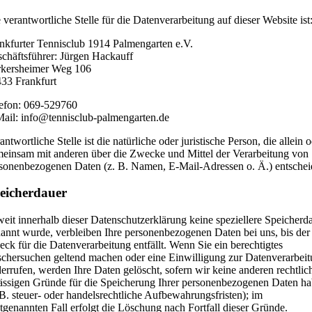
 verantwortliche Stelle für die Datenverarbeitung auf dieser Website ist
nkfurter Tennisclub 1914 Palmengarten e.V.
chäftsführer: Jürgen Hackauff
kersheimer Weg 106
33 Frankfurt
efon: 069-529760
ail: info@tennisclub-palmengarten.de
antwortliche Stelle ist die natürliche oder juristische Person, die allein 
einsam mit anderen über die Zwecke und Mittel der Verarbeitung von
sonenbezogenen Daten (z. B. Namen, E-Mail-Adressen o. Ä.) entschei
eicherdauer
eit innerhalb dieser Datenschutzerklärung keine speziellere Speicherd
annt wurde, verbleiben Ihre personenbezogenen Daten bei uns, bis der
ck für die Datenverarbeitung entfällt. Wenn Sie ein berechtigtes
chersuchen geltend machen oder eine Einwilligung zur Datenverarbei
errufen, werden Ihre Daten gelöscht, sofern wir keine anderen rechtlic
ässigen Gründe für die Speicherung Ihrer personenbezogenen Daten h
 B. steuer- oder handelsrechtliche Aufbewahrungsfristen); im
ztgenannten Fall erfolgt die Löschung nach Fortfall dieser Gründe.