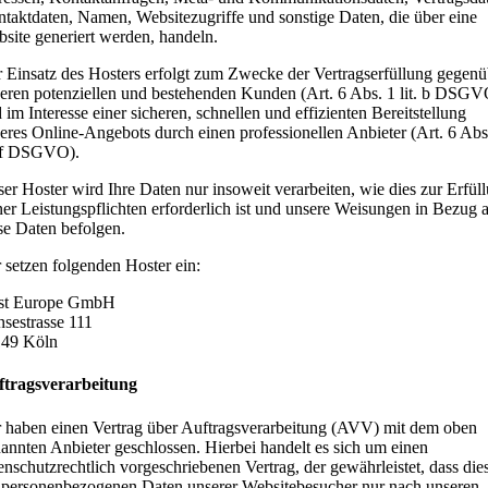
taktdaten, Namen, Websitezugriffe und sonstige Daten, die über eine
site generiert werden, handeln.
 Einsatz des Hosters erfolgt zum Zwecke der Vertragserfüllung gegenü
eren potenziellen und bestehenden Kunden (Art. 6 Abs. 1 lit. b DSGV
 im Interesse einer sicheren, schnellen und effizienten Bereitstellung
eres Online-Angebots durch einen professionellen Anbieter (Art. 6 Abs
. f DSGVO).
er Hoster wird Ihre Daten nur insoweit verarbeiten, wie dies zur Erfül
ner Leistungspflichten erforderlich ist und unsere Weisungen in Bezug 
se Daten befolgen.
 setzen folgenden Hoster ein:
st Europe GmbH
sestrasse 111
149 Köln
ftragsverarbeitung
 haben einen Vertrag über Auftragsverarbeitung (AVV) mit dem oben
annten Anbieter geschlossen. Hierbei handelt es sich um einen
enschutzrechtlich vorgeschriebenen Vertrag, der gewährleistet, dass die
 personenbezogenen Daten unserer Websitebesucher nur nach unseren