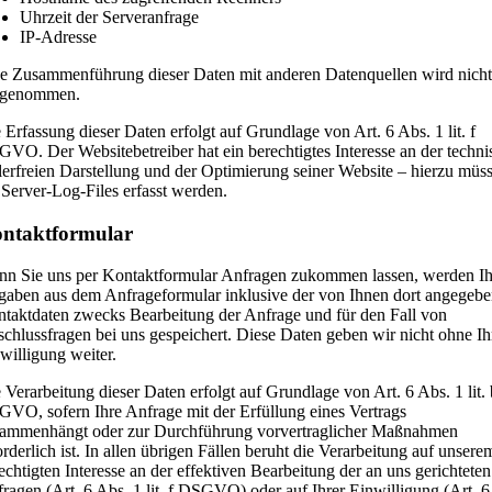
Uhrzeit der Serveranfrage
IP-Adresse
e Zusammenführung dieser Daten mit anderen Datenquellen wird nicht
rgenommen.
 Erfassung dieser Daten erfolgt auf Grundlage von Art. 6 Abs. 1 lit. f
VO. Der Websitebetreiber hat ein berechtigtes Interesse an der techni
lerfreien Darstellung und der Optimierung seiner Website – hierzu müs
 Server-Log-Files erfasst werden.
ntaktformular
n Sie uns per Kontaktformular Anfragen zukommen lassen, werden Ih
aben aus dem Anfrageformular inklusive der von Ihnen dort angegeb
taktdaten zwecks Bearbeitung der Anfrage und für den Fall von
chlussfragen bei uns gespeichert. Diese Daten geben wir nicht ohne Ih
willigung weiter.
 Verarbeitung dieser Daten erfolgt auf Grundlage von Art. 6 Abs. 1 lit. 
VO, sofern Ihre Anfrage mit der Erfüllung eines Vertrags
ammenhängt oder zur Durchführung vorvertraglicher Maßnahmen
orderlich ist. In allen übrigen Fällen beruht die Verarbeitung auf unsere
echtigten Interesse an der effektiven Bearbeitung der an uns gerichteten
ragen (Art. 6 Abs. 1 lit. f DSGVO) oder auf Ihrer Einwilligung (Art. 6