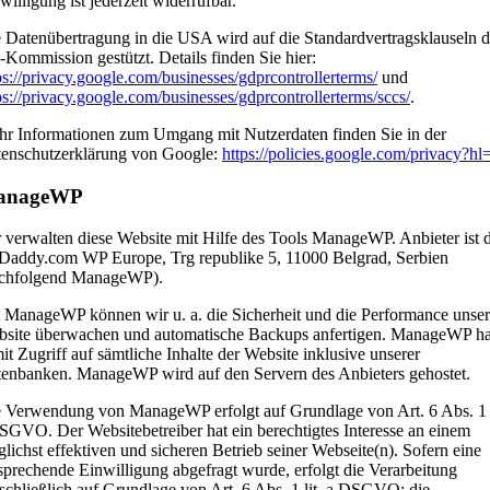
willigung ist jederzeit widerrufbar.
 Datenübertragung in die USA wird auf die Standardvertragsklauseln d
Kommission gestützt. Details finden Sie hier:
ps://privacy.google.com/businesses/gdprcontrollerterms/
und
ps://privacy.google.com/businesses/gdprcontrollerterms/sccs/
.
r Informationen zum Umgang mit Nutzerdaten finden Sie in der
enschutzerklärung von Google:
https://policies.google.com/privacy?hl
anageWP
 verwalten diese Website mit Hilfe des Tools ManageWP. Anbieter ist d
addy.com WP Europe, Trg republike 5, 11000 Belgrad, Serbien
achfolgend ManageWP).
 ManageWP können wir u. a. die Sicherheit und die Performance unser
site überwachen und automatische Backups anfertigen. ManageWP ha
it Zugriff auf sämtliche Inhalte der Website inklusive unserer
enbanken. ManageWP wird auf den Servern des Anbieters gehostet.
 Verwendung von ManageWP erfolgt auf Grundlage von Art. 6 Abs. 1 l
SGVO. Der Websitebetreiber hat ein berechtigtes Interesse an einem
lichst effektiven und sicheren Betrieb seiner Webseite(n). Sofern eine
sprechende Einwilligung abgefragt wurde, erfolgt die Verarbeitung
schließlich auf Grundlage von Art. 6 Abs. 1 lit. a DSGVO; die