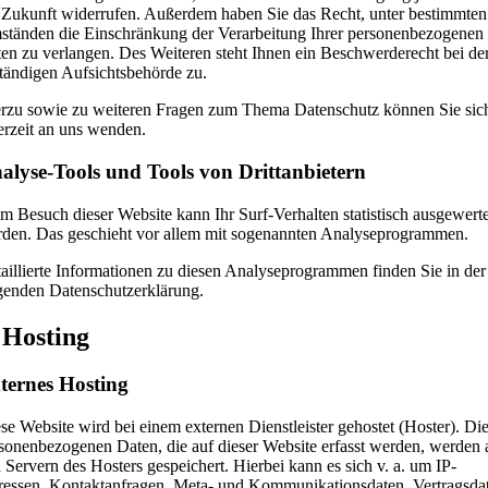
 Zukunft widerrufen. Außerdem haben Sie das Recht, unter bestimmten
tänden die Einschränkung der Verarbeitung Ihrer personenbezogenen
en zu verlangen. Des Weiteren steht Ihnen ein Beschwerderecht bei de
tändigen Aufsichtsbehörde zu.
rzu sowie zu weiteren Fragen zum Thema Datenschutz können Sie sic
erzeit an uns wenden.
alyse-Tools und Tools von Dritt­anbietern
m Besuch dieser Website kann Ihr Surf-Verhalten statistisch ausgewerte
den. Das geschieht vor allem mit sogenannten Analyseprogrammen.
aillierte Informationen zu diesen Analyseprogrammen finden Sie in der
genden Datenschutzerklärung.
 Hosting
ternes Hosting
se Website wird bei einem externen Dienstleister gehostet (Hoster). Di
sonenbezogenen Daten, die auf dieser Website erfasst werden, werden 
 Servern des Hosters gespeichert. Hierbei kann es sich v. a. um IP-
essen, Kontaktanfragen, Meta- und Kommunikationsdaten, Vertragsda