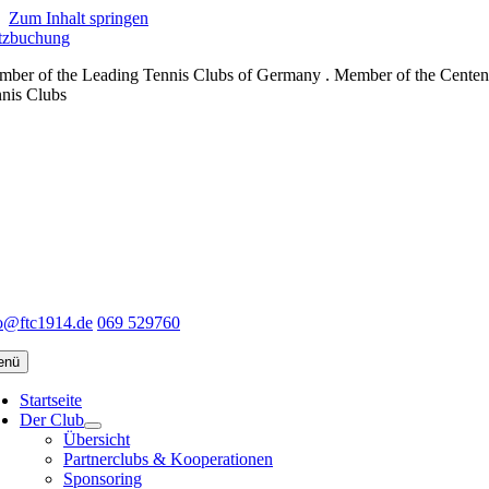
Zum Inhalt springen
tzbuchung
ber of the Leading Tennis Clubs of Germany . Member of the Centen
nis Clubs
o@ftc1914.de
069 529760
enü
Startseite
Der Club
Übersicht
Partnerclubs & Kooperationen
Sponsoring