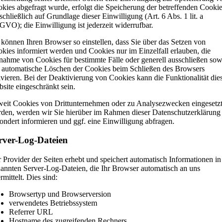
kies abgefragt wurde, erfolgt die Speicherung der betreffenden Cooki
schließlich auf Grundlage dieser Einwilligung (Art. 6 Abs. 1 lit. a
VO); die Einwilligung ist jederzeit widerrufbar.
 können Ihren Browser so einstellen, dass Sie über das Setzen von
kies informiert werden und Cookies nur im Einzelfall erlauben, die
ahme von Cookies für bestimmte Fälle oder generell ausschließen sow
 automatische Löschen der Cookies beim Schließen des Browsers
ivieren. Bei der Deaktivierung von Cookies kann die Funktionalität die
site eingeschränkt sein.
eit Cookies von Drittunternehmen oder zu Analysezwecken eingesetz
den, werden wir Sie hierüber im Rahmen dieser Datenschutzerklärung
ondert informieren und ggf. eine Einwilligung abfragen.
rver-Log-Dateien
 Provider der Seiten erhebt und speichert automatisch Informationen in
annten Server-Log-Dateien, die Ihr Browser automatisch an uns
rmittelt. Dies sind:
Browsertyp und Browserversion
verwendetes Betriebssystem
Referrer URL
Hostname des zugreifenden Rechners