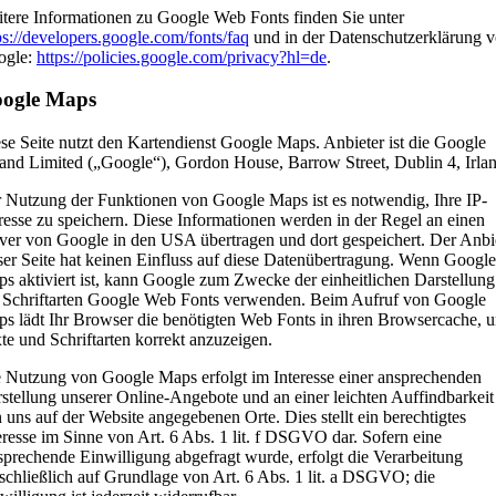
tere Informationen zu Google Web Fonts finden Sie unter
ps://developers.google.com/fonts/faq
und in der Datenschutzerklärung 
ogle:
https://policies.google.com/privacy?hl=de
.
ogle Maps
se Seite nutzt den Kartendienst Google Maps. Anbieter ist die Google
land Limited („Google“), Gordon House, Barrow Street, Dublin 4, Irlan
 Nutzung der Funktionen von Google Maps ist es notwendig, Ihre IP-
esse zu speichern. Diese Informationen werden in der Regel an einen
ver von Google in den USA übertragen und dort gespeichert. Der Anbi
ser Seite hat keinen Einfluss auf diese Datenübertragung. Wenn Google
s aktiviert ist, kann Google zum Zwecke der einheitlichen Darstellung
 Schriftarten Google Web Fonts verwenden. Beim Aufruf von Google
s lädt Ihr Browser die benötigten Web Fonts in ihren Browsercache, 
te und Schriftarten korrekt anzuzeigen.
 Nutzung von Google Maps erfolgt im Interesse einer ansprechenden
stellung unserer Online-Angebote und an einer leichten Auffindbarkeit
 uns auf der Website angegebenen Orte. Dies stellt ein berechtigtes
eresse im Sinne von Art. 6 Abs. 1 lit. f DSGVO dar. Sofern eine
sprechende Einwilligung abgefragt wurde, erfolgt die Verarbeitung
schließlich auf Grundlage von Art. 6 Abs. 1 lit. a DSGVO; die