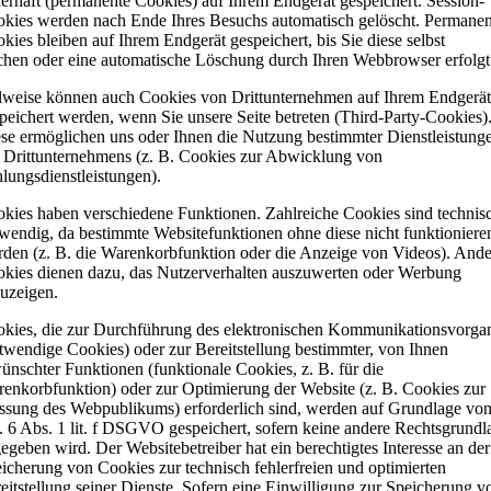
erhaft (permanente Cookies) auf Ihrem Endgerät gespeichert. Session-
kies werden nach Ende Ihres Besuchs automatisch gelöscht. Permanen
kies bleiben auf Ihrem Endgerät gespeichert, bis Sie diese selbst
chen oder eine automatische Löschung durch Ihren Webbrowser erfolgt
lweise können auch Cookies von Drittunternehmen auf Ihrem Endgerät
peichert werden, wenn Sie unsere Seite betreten (Third-Party-Cookies)
se ermöglichen uns oder Ihnen die Nutzung bestimmter Dienstleistung
 Drittunternehmens (z. B. Cookies zur Abwicklung von
lungsdienstleistungen).
kies haben verschiedene Funktionen. Zahlreiche Cookies sind technis
wendig, da bestimmte Websitefunktionen ohne diese nicht funktioniere
den (z. B. die Warenkorbfunktion oder die Anzeige von Videos). Ande
kies dienen dazu, das Nutzerverhalten auszuwerten oder Werbung
uzeigen.
kies, die zur Durchführung des elektronischen Kommunikationsvorga
twendige Cookies) oder zur Bereitstellung bestimmter, von Ihnen
ünschter Funktionen (funktionale Cookies, z. B. für die
enkorbfunktion) oder zur Optimierung der Website (z. B. Cookies zur
sung des Webpublikums) erforderlich sind, werden auf Grundlage vo
. 6 Abs. 1 lit. f DSGVO gespeichert, sofern keine andere Rechtsgrundl
egeben wird. Der Websitebetreiber hat ein berechtigtes Interesse an der
icherung von Cookies zur technisch fehlerfreien und optimierten
eitstellung seiner Dienste. Sofern eine Einwilligung zur Speicherung v