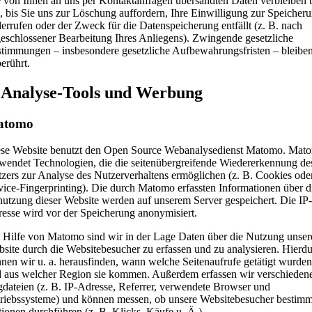
 von Ihnen an uns per Kontaktanfragen übersandten Daten verbleiben 
, bis Sie uns zur Löschung auffordern, Ihre Einwilligung zur Speicher
errufen oder der Zweck für die Datenspeicherung entfällt (z. B. nach
eschlossener Bearbeitung Ihres Anliegens). Zwingende gesetzliche
timmungen – insbesondere gesetzliche Aufbewahrungsfristen – bleibe
erührt.
. Analyse-Tools und Werbung
atomo
se Website benutzt den Open Source Webanalysedienst Matomo. Mat
wendet Technologien, die die seitenübergreifende Wiedererkennung de
zers zur Analyse des Nutzerverhaltens ermöglichen (z. B. Cookies ode
ice-Fingerprinting). Die durch Matomo erfassten Informationen über d
utzung dieser Website werden auf unserem Server gespeichert. Die IP-
esse wird vor der Speicherung anonymisiert.
 Hilfe von Matomo sind wir in der Lage Daten über die Nutzung unser
site durch die Websitebesucher zu erfassen und zu analysieren. Hierd
nen wir u. a. herausfinden, wann welche Seitenaufrufe getätigt wurden
 aus welcher Region sie kommen. Außerdem erfassen wir verschieden
dateien (z. B. IP-Adresse, Referrer, verwendete Browser und
riebssysteme) und können messen, ob unsere Websitebesucher bestimm
ionen durchführen (z. B. Klicks, Käufe u. Ä.).