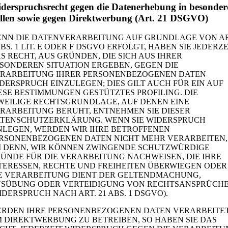
derspruchsrecht gegen die Datenerhebung in besonder
llen sowie gegen Direktwerbung (Art. 21 DSGVO)
NN DIE DATENVERARBEITUNG AUF GRUNDLAGE VON AR
ABS. 1 LIT. E ODER F DSGVO ERFOLGT, HABEN SIE JEDERZE
S RECHT, AUS GRÜNDEN, DIE SICH AUS IHRER
SONDEREN SITUATION ERGEBEN, GEGEN DIE
RARBEITUNG IHRER PERSONENBEZOGENEN DATEN
DERSPRUCH EINZULEGEN; DIES GILT AUCH FÜR EIN AUF
ESE BESTIMMUNGEN GESTÜTZTES PROFILING. DIE
WEILIGE RECHTSGRUNDLAGE, AUF DENEN EINE
RARBEITUNG BERUHT, ENTNEHMEN SIE DIESER
TENSCHUTZERKLÄRUNG. WENN SIE WIDERSPRUCH
NLEGEN, WERDEN WIR IHRE BETROFFENEN
RSONENBEZOGENEN DATEN NICHT MEHR VERARBEITEN,
I DENN, WIR KÖNNEN ZWINGENDE SCHUTZWÜRDIGE
ÜNDE FÜR DIE VERARBEITUNG NACHWEISEN, DIE IHRE
TERESSEN, RECHTE UND FREIHEITEN ÜBERWIEGEN ODER
E VERARBEITUNG DIENT DER GELTENDMACHUNG,
SÜBUNG ODER VERTEIDIGUNG VON RECHTSANSPRÜCH
IDERSPRUCH NACH ART. 21 ABS. 1 DSGVO).
RDEN IHRE PERSONENBEZOGENEN DATEN VERARBEITET
 DIREKTWERBUNG ZU BETREIBEN, SO HABEN SIE DAS