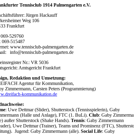
nkfurter Tennisclub 1914 Palmengarten e.V.
chäftsführer: Jürgen Hackauff
kersheimer Weg 106
33 Frankfurt
 069-529760
x 069-515487
ernet: www.tennisclub-palmengarten.de
ail: info@tennisclub-palmengarten.de
einsregister Nr.: VR 5036
sgericht: Amtsgericht Frankfurt
sign, Redaktion und Umsetzung:
EIFACH Agentur für Kommunikation,
y Zimmermann, Carsten Peters (Programmierung)
w.dreifach-kommunikation.de
dnachweise:
me
: Uwe Dettmar (Slider), Shutterstock (Tennisspielerin), Gaby
mermann (Halle und Anlage), FTC (1. BuLi).
Club
: Gaby Zimmerma
le) außer Shutterstock (Shake Hands).
Tennis
: Gaby Zimmermann
ader), Uwe Dettmar (Trainer), Teams und Prominenz (FTC), Shutterst
itung). Jugend: Gaby Zimmermann (alle).
Social Life
: Gaby