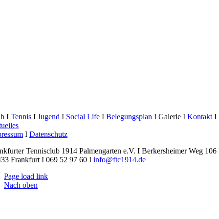
ub
I
Tennis
I
Jugend
I
Social Life
I
Belegungsplan
I Galerie I
Kontakt
I
uelles
pressum
I
Datenschutz
nkfurter Tennisclub 1914 Palmengarten e.V. I Berkersheimer Weg 106 
33 Frankfurt I 069 52 97 60 I
info@ftc1914.de
Page load link
Nach oben