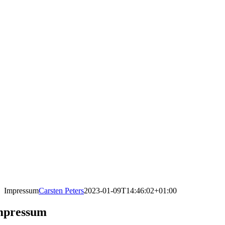
Impressum
Carsten Peters
2023-01-09T14:46:02+01:00
mpressum