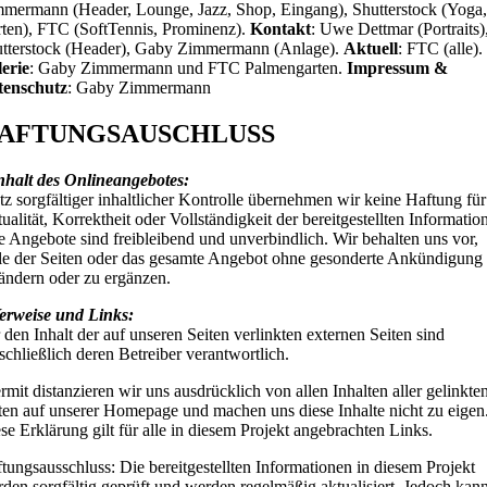
mermann (Header, Lounge, Jazz, Shop, Eingang), Shutterstock (Yoga,
ten), FTC (SoftTennis, Prominenz).
Kontakt
: Uwe Dettmar (Portraits)
tterstock (Header), Gaby Zimmermann (Anlage).
Aktuell
: FTC (alle).
erie
: Gaby Zimmermann und FTC Palmengarten.
Impressum &
tenschutz
: Gaby Zimmermann
AFTUNGSAUSCHLUSS
nhalt des Onlineangebotes:
tz sorgfältiger inhaltlicher Kontrolle übernehmen wir keine Haftung für
ualität, Korrektheit oder Vollständigkeit der bereitgestellten Informatio
e Angebote sind freibleibend und unverbindlich. Wir behalten uns vor,
le der Seiten oder das gesamte Angebot ohne gesonderte Ankündigung
ändern oder zu ergänzen.
erweise und Links:
 den Inhalt der auf unseren Seiten verlinkten externen Seiten sind
schließlich deren Betreiber verantwortlich.
rmit distanzieren wir uns ausdrücklich von allen Inhalten aller gelinkte
ten auf unserer Homepage und machen uns diese Inhalte nicht zu eigen
se Erklärung gilt für alle in diesem Projekt angebrachten Links.
tungsausschluss: Die bereitgestellten Informationen in diesem Projekt
den sorgfältig geprüft und werden regelmäßig aktualisiert. Jedoch kan