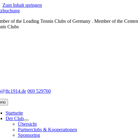
Zum Inhalt springen
tzbuchung
ber of the Leading Tennis Clubs of Germany . Member of the Centen
nis Clubs
o@ftc1914.de
069 529760
enü
Startseite
Der Club
Übersicht
Partnerclubs & Kooperationen
Sponsoring