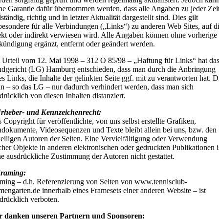
ne Garantie dafür übernommen werden, dass alle Angaben zu jeder Zei
lständig, richtig und in letzter Aktualität dargestellt sind. Dies gilt
besondere für alle Verbindungen („Links“) zu anderen Web Sites, auf d
ekt oder indirekt verwiesen wird. Alle Angaben können ohne vorherige
ündigung ergänzt, entfernt oder geändert werden.
 Urteil vom 12. Mai 1998 – 312 O 85/98 – „Haftung für Links“ hat da
dgericht (LG) Hamburg entschieden, dass man durch die Anbringung
es Links, die Inhalte der gelinkten Seite ggf. mit zu verantworten hat. D
n – so das LG – nur dadurch verhindert werden, dass man sich
drücklich von diesen Inhalten distanziert.
rheber- und Kennzeichenrecht:
 Copyright für veröffentlichte, von uns selbst erstellte Grafiken,
dokumente, Videosequenzen und Texte bleibt allein bei uns, bzw. den
eiligen Autoren der Seiten. Eine Vervielfältigung oder Verwendung
cher Objekte in anderen elektronischen oder gedruckten Publikationen i
e ausdrückliche Zustimmung der Autoren nicht gestattet.
Framing:
ming – d.h. Referenzierung von Seiten von www.tennisclub-
mengarten.de innerhalb eines Framesets einer anderen Website – ist
drücklich verboten.
r danken unseren Partnern und Sponsoren: