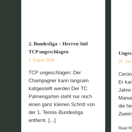
n Süd
Ungeschlagener
n
Tabellenführer
2. Bundesliga – Herren Süd
w
TCP ungeschlagen
Unges
2. August 2026
28. Juli
TCP ungeschlagen: Der
Cerún
Champagner kann langsam
Er ka
kaltgestellt werden Der TC
Jahre 
Palmengarten steht nur noch
Manue
einen ganz kleinen Schritt von
die h
der 1. Tennis-Bundesliga
Zweima
entfernt. [...]
Read M