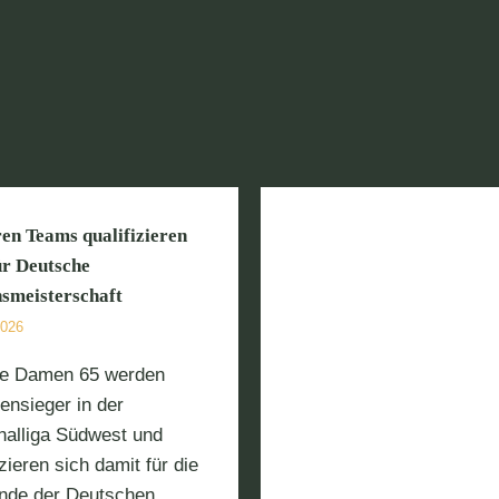
en Teams qualifizieren
ür Deutsche
nsmeisterschaft
3 Hessenmeister b
2026
Palmengarte
essenliga-Start für die 2.
e Damen 65 werden
Herren
ensieger in der
nalliga Südwest und
izieren sich damit für die
nde der Deutschen