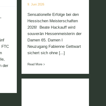
9. Juni 2026
Sensationelle Erfolge bei den
.
Hessischen Meisterschaften
2026! Beate Hackauff wird
souverän Hessenmeisterin der
ünf
Damen 65. Damen I
s FTC
Neuzugang Fabienne Gettwart
n
sichert sich ohne [...]
le,
Read More
n der