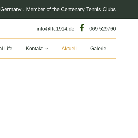
f Germany . Member of the Centenary Tennis Clubs
info@ftc1914.de
069 529760
l Life
Kontakt
Aktuell
Galerie