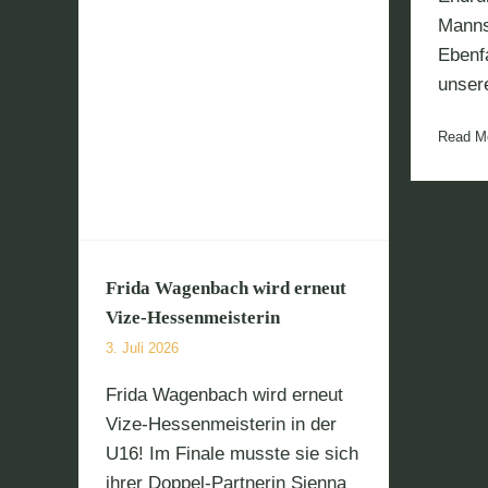
in
Manns
Ebenfa
unsere
Read M
Frida Wagenbach wird erneut
Vize-Hessenmeisterin
3. Juli 2026
Frida Wagenbach wird erneut
Vize-Hessenmeisterin in der
U16! Im Finale musste sie sich
ihrer Doppel-Partnerin Sienna