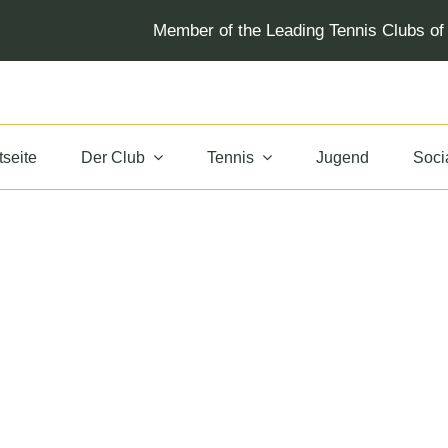
Member of the Leading Tennis Clubs o
tseite
Der Club
Tennis
Jugend
Socia