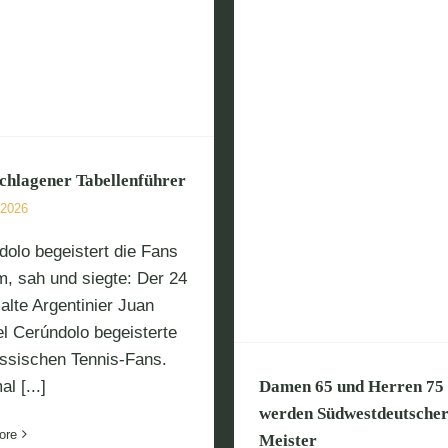
2. Bundesliga: Knap
im Derby
Damen 65 und Herren 75
erden Südwestdeutscher
Meister
chlagener Tabellenführer
 2026
dolo begeistert die Fans
m, sah und siegte: Der 24
alte Argentinier Juan
l Cerúndolo begeisterte
essischen Tennis-Fans.
l [...]
Damen 65 und Herren 75
werden Südwestdeutsche
ore
Meister