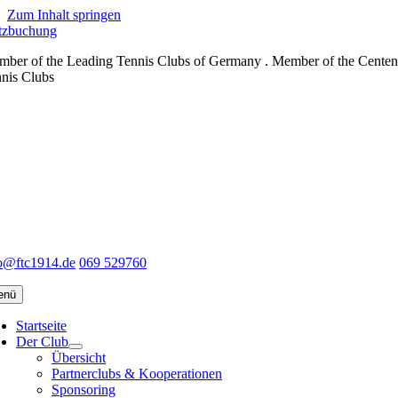
Zum Inhalt springen
tzbuchung
ber of the Leading Tennis Clubs of Germany . Member of the Centen
nis Clubs
o@ftc1914.de
069 529760
enü
Startseite
Der Club
Übersicht
Partnerclubs & Kooperationen
Sponsoring