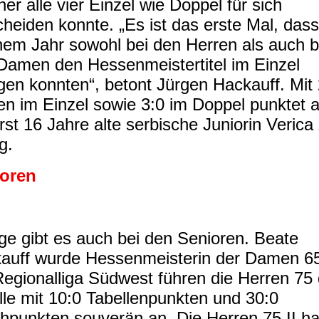
er alle vier Einzel wie Doppel für sich
cheiden konnte. „Es ist das erste Mal, dass
inem Jahr sowohl bei den Herren als auch b
Damen den Hessenmeistertitel im Einzel
ngen konnten“, betont Jürgen Hackauff. Mit 
en im Einzel sowie 3:0 im Doppel punktet 
rst 16 Jahre alte serbische Juniorin Verica
ig.
oren
lge gibt es auch bei den Senioren. Beate
auff wurde Hessenmeisterin der Damen 65
Regionalliga Südwest führen die Herren 75 
lle mit 10:0 Tabellenpunkten und 30:0
hpunkten souverän an. Die Herren 75 II h