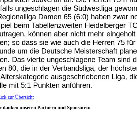
falls ungeschlagen die Südwestliga gewon
Regionalliga Damen 65 (6:0) haben zwar n
Spiel beim Tabellenzweiten Heidelberger T
utragen, können aber nicht mehr eingeholt
en; so dass sie wie auch die Herren 75 für
unde um die Deutsche Meisterschaft plan
en. Das vierte ungeschlagene Team sind d
en 80, die in der Verbandsliga, der höchste
r Alterskategorie ausgeschriebenen Liga, di
lle mit 5:1 Punkten anführen.
ück zur Übersicht
r danken unseren Partnern und Sponsoren: