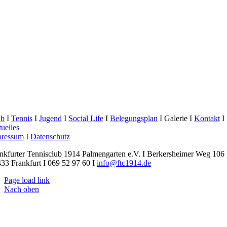
ub
I
Tennis
I
Jugend
I
Social Life
I
Belegungsplan
I Galerie I
Kontakt
I
uelles
pressum
I
Datenschutz
nkfurter Tennisclub 1914 Palmengarten e.V. I Berkersheimer Weg 106 
33 Frankfurt I 069 52 97 60 I
info@ftc1914.de
Page load link
Nach oben