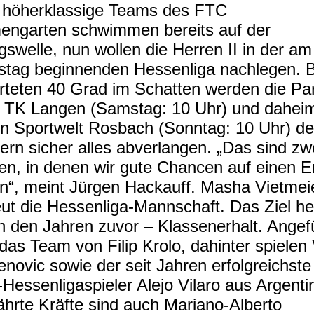
 höherklassige Teams des FTC
engarten
schwimmen bereits auf der
gswelle, nun wollen die Herren II in der am
tag beginnenden Hessenliga nachlegen. B
rteten 40 Grad im Schatten werden die Par
 TK Langen (Samstag: 10 Uhr) und dahei
n Sportwelt Rosbach (Sonntag: 10 Uhr) d
lern sicher alles abverlangen. „Das sind zw
ien, in denen wir gute Chancen auf einen E
n“, meint Jürgen Hackauff. Masha Vietmei
eut die Hessenliga-Mannschaft. Das Ziel he
in den Jahren zuvor –
Klassenerhalt. Angef
 das Team von Filip Krolo, dahinter spielen
enovic sowie der seit Jahren erfolgreichste
Hessenligaspieler Alejo Vilaro aus Argenti
hrte Kräfte sind auch Mariano-Alberto