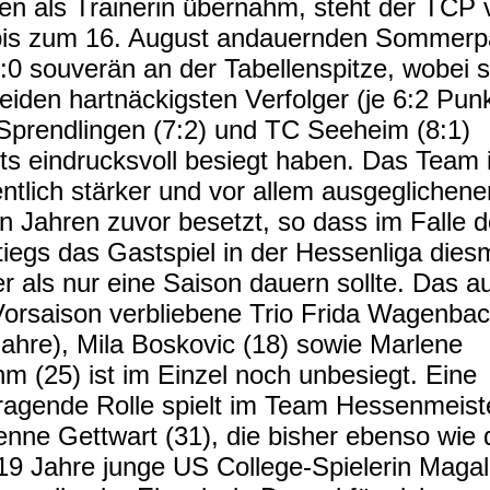
n als Trainerin übernahm, steht der TCP 
bis zum 16. August andauernden Sommer
8:0 souverän an der Tabellenspitze, wobei s
beiden hartnäckigsten Verfolger (je 6:2 Pun
prendlingen (7:2) und TC Seeheim (8:1)
its eindrucksvoll besiegt haben. Das Team i
ntlich stärker und vor allem ausgeglichener
en Jahren zuvor besetzt, so dass im Falle 
tiegs das Gastspiel in der Hessenliga dies
er als nur eine Saison dauern sollte. Das a
Vorsaison verbliebene Trio Frida Wagenba
Jahre), Mila Boskovic (18) sowie Marlene
hm (25) ist im Einzel noch unbesiegt. Eine
ragende Rolle spielt im Team Hessenmeist
enne Gettwart (31), die bisher ebenso wie 
 19 Jahre junge US College-Spielerin Magal