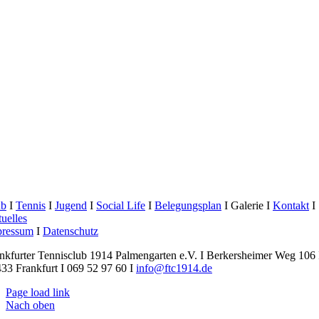
ub
I
Tennis
I
Jugend
I
Social Life
I
Belegungsplan
I Galerie I
Kontakt
I
uelles
pressum
I
Datenschutz
nkfurter Tennisclub 1914 Palmengarten e.V. I Berkersheimer Weg 106 
33 Frankfurt I 069 52 97 60 I
info@ftc1914.de
Page load link
Nach oben